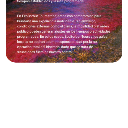
tiempos establecidos y la ruta programada.
En EcoBorbur-Tours trabajamos con compromiso para
brindarte una experiencia inolvidable. Sin embargo,
condiciones externas como el clima, la movilidad o el orden
público pueden generar ajustes en los tiempos o actividades
programadas. En estos casos,
EcoBorbur-Tours y los guías
locales no podrán asumir responsabilidad por la no
ejecución total del itinerario
, dado que se trata de
situaciones fuera de nuestro control.
Políticas de viaje Eco Borbur Tours
🌿🐳
1️⃣ Tu plan debe estar pago antes de viajar.
2️⃣ Si no puedes ir, puedes ceder tu cupo a otra persona (no
hay reembolso).
3️⃣ Cupos solo garantizados con reserva paga.
4️⃣ Puestos del bus según orden de reserva.
5️⃣ Hospedaje múltiple, habitaciones privadas con costo
extra.