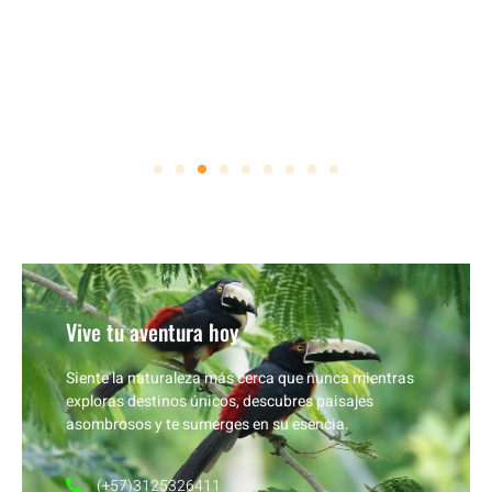
Vive tu aventura hoy
Siente la naturaleza más cerca que nunca mientras
exploras destinos únicos, descubres paisajes
asombrosos y te sumerges en su esencia.
(+57)3125326411