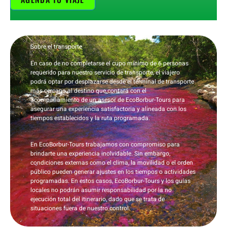
Sobre el transporte
En caso de no completarse el cupo mínimo de 6 personas
requerido para nuestro servicio de transporte, el viajero
podrá optar por desplazarse desde el terminal de transporte
más cercano al destino que contará con el
acompañamiento de un asesor de EcoBorbur-Tours para
asegurar una experiencia satisfactoria y alineada con los
tiempos establecidos y la ruta programada.
En EcoBorbur-Tours trabajamos con compromiso para
brindarte una experiencia inolvidable. Sin embargo,
condiciones externas como el clima, la movilidad o el orden
público pueden generar ajustes en los tiempos o actividades
programadas. En estos casos,
EcoBorbur-Tours y los guías
locales no podrán asumir responsabilidad por la no
ejecución total del itinerario
, dado que se trata de
situaciones fuera de nuestro control.