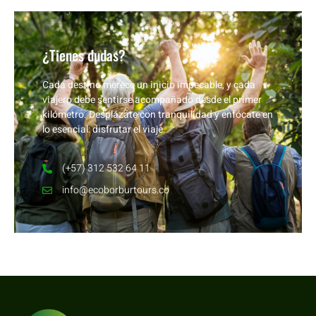
¿Tienes dudas?
Cada destino merece un inicio impecable, y cada
viajero debe sentirse acompañado desde el primer
kilómetro. Desplázate con tranquilidad y enfócate en
lo esencial: disfrutar el viaje.
(+57) 312 532 64 11
info@ecoborburtours.co