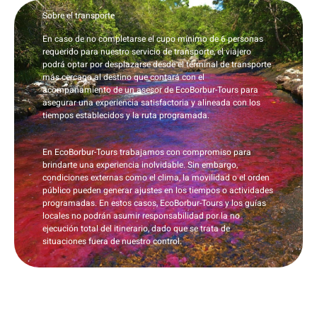
Sobre el transporte
En caso de no completarse el cupo mínimo de 6 personas
requerido para nuestro servicio de transporte, el viajero
podrá optar por desplazarse desde el terminal de transporte
más cercano al destino que contará con el
acompañamiento de un asesor de EcoBorbur-Tours para
asegurar una experiencia satisfactoria y alineada con los
tiempos establecidos y la ruta programada.
En EcoBorbur-Tours trabajamos con compromiso para
brindarte una experiencia inolvidable. Sin embargo,
condiciones externas como el clima, la movilidad o el orden
público pueden generar ajustes en los tiempos o actividades
programadas. En estos casos,
EcoBorbur-Tours y los guías
locales no podrán asumir responsabilidad por la no
ejecución total del itinerario
, dado que se trata de
situaciones fuera de nuestro control.
Políticas de viaje Eco Borbur Tours
🌿🐳
1️⃣ Tu plan debe estar pago antes de viajar.