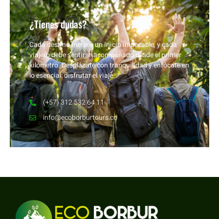
¿Tienes dudas?
Cada destino merece un inicio impecable, y cada
viajero debe sentirse acompañado desde el primer
kilómetro. Desplázate con tranquilidad y enfócate en
lo esencial: disfrutar el viaje.
(+57) 312 532 64 11
info@ecoborburtours.co