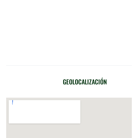
2️⃣ Si no puedes ir, puedes ceder tu cupo a otra persona (no
hay reembolso).
3️⃣ Cupos solo garantizados con reserva paga.
4️⃣ Puestos del bus según orden de reserva.
5️⃣ Hospedaje múltiple, habitaciones privadas con costo
extra.
GEOLOCALIZACIÓN