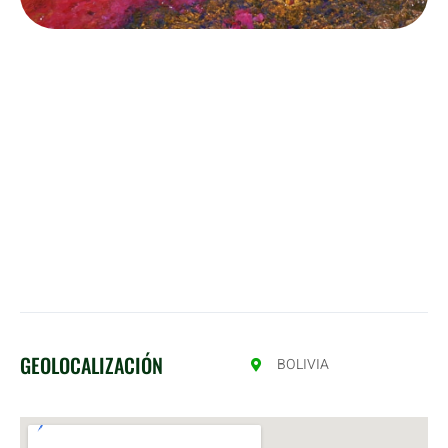
Políticas de viaje Eco Borbur Tours
🌿🐳
1️⃣ Tu plan debe estar pago antes de viajar.
2️⃣ Si no puedes ir, puedes ceder tu cupo a otra persona (no
hay reembolso).
3️⃣ Cupos solo garantizados con reserva paga.
4️⃣ Puestos del bus según orden de reserva.
5️⃣ Hospedaje múltiple, habitaciones privadas con costo
extra.
GEOLOCALIZACIÓN
BOLIVIA