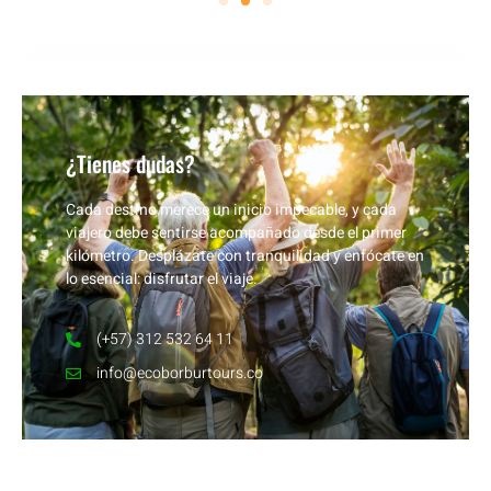
¿Tienes dudas?
Cada destino merece un inicio impecable, y cada
viajero debe sentirse acompañado desde el primer
kilómetro. Desplázate con tranquilidad y enfócate en
lo esencial: disfrutar el viaje.
(+57) 312 532 64 11
info@ecoborburtours.co