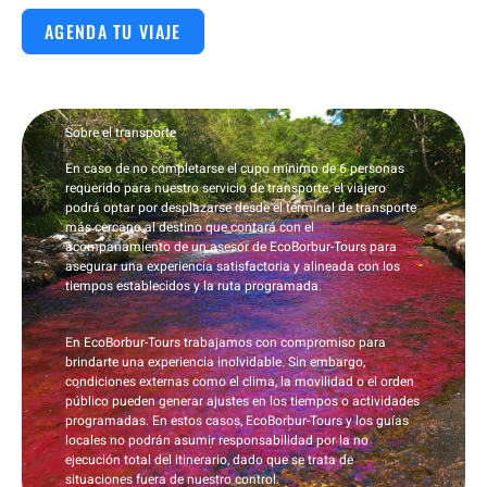
AGENDA TU VIAJE
Sobre el transporte
En caso de no completarse el cupo mínimo de 6 personas
requerido para nuestro servicio de transporte, el viajero
podrá optar por desplazarse desde el terminal de transporte
más cercano al destino que contará con el
acompañamiento de un asesor de EcoBorbur-Tours para
asegurar una experiencia satisfactoria y alineada con los
tiempos establecidos y la ruta programada.
En EcoBorbur-Tours trabajamos con compromiso para
brindarte una experiencia inolvidable. Sin embargo,
condiciones externas como el clima, la movilidad o el orden
público pueden generar ajustes en los tiempos o actividades
programadas. En estos casos,
EcoBorbur-Tours y los guías
locales no podrán asumir responsabilidad por la no
ejecución total del itinerario
, dado que se trata de
situaciones fuera de nuestro control.