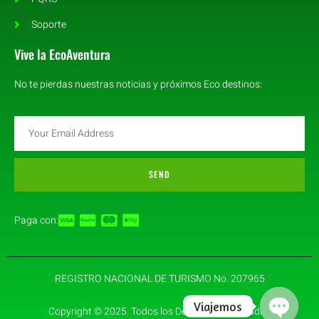
Soporte
Vive la EcoAventura
No te pierdas nuestras noticias y próximos Eco destinos:
SEND
Paga con:
REGISTRO NACIONAL DE TURISMO No. 207965
Viajemos
Copyright © 2025. Todos los Derechos Reservados